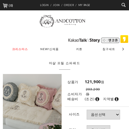
(
0
)
LOGIN /
JOIN /
ORDER /
MY PAGE
크리스마스
NEW!신제품
커튼
침구세트
마샬 프릴 쇼파패드
121,900
상품가
원
203,200
소비자가
원
배송비
(조건)
지역별
사이즈