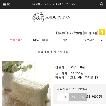
(
0
)
LOGIN /
JOIN /
ORDER /
MY PAGE
크리스마스
NEW!신제품
커튼
침구세트
로얄샤르망 티슈케이스
31,900
상품가
원
소비자가
53,200원
배송비
(조건)
지역별
로얄샤르망 티슈케이스
31,900
원
+1
-1