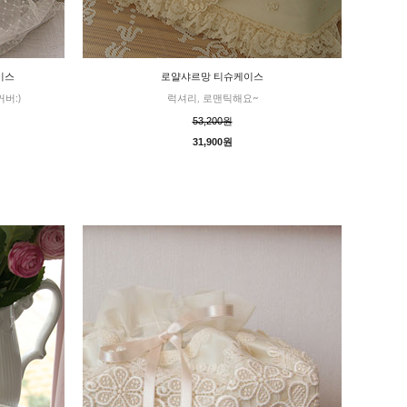
이스
로얄샤르망 티슈케이스
버:)
럭셔리, 로맨틱해요~
53,200원
31,900원