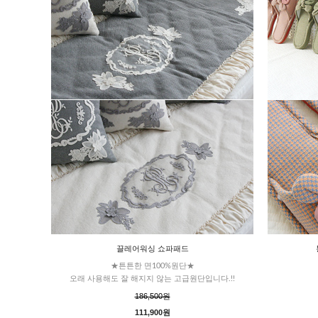
끌레어워싱 쇼파패드
★튼튼한 면100%원단★
오래 사용해도 잘 해지지 않는 고급원단입니다.!!
186,500원
111,900원