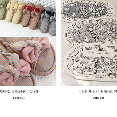
통통리본 층간소음방지 실내화
쟈르댕 극세사 타원 발매트 6
sold out
sold out