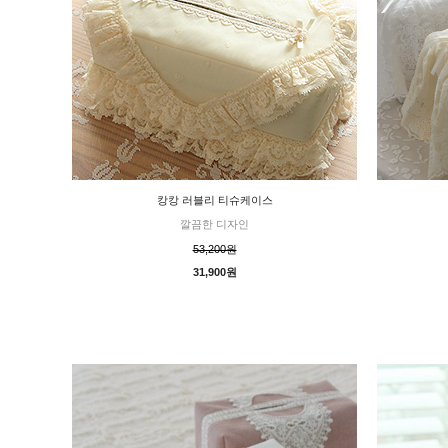
캉캉 러블리 티슈케이스
깔끔한 디자인
53,200원
31,900원