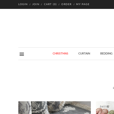
LOGIN
JOIN
CART
(
0
)
ORDER
MY PAGE
CHRISTMAS
CURTAIN
BEDDING