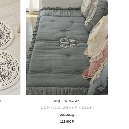
종
마샬 프릴 쇼파패드
깔끔한 면소재, 사랑스러운 프릴디자인
203,200원
121,900원