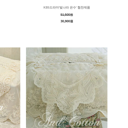
KBS드라마'빛나라 은수' 협찬제품
51,500원
30,900원