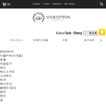
(
0
)
LOGIN /
JOIN /
ORDER /
MY PAGE
크리스마스
NEW!신제품
커튼
침구세트
BEDDING
이불커버(사계절)
호텔
차렵침구
패드
베드스커트
스프레드
베개
헤드쿠션
블랭킷/담요
썸머
윈터
솜