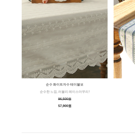
순수 화이트자수 테이블보
순수한 느낌, 러블리 레이스마무리!
96,500원
57,900원