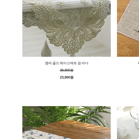
앰버 골드 레이스매트 겸 러너
39,800원
23,900원