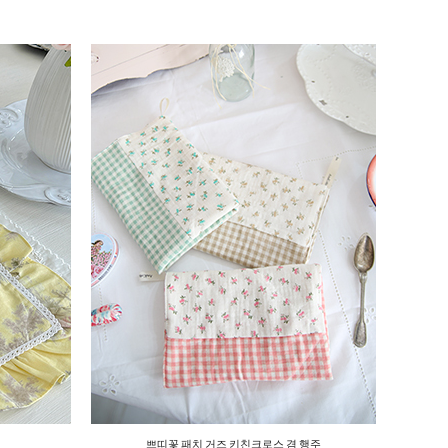
쁘띠꽃 패치 거즈 키친크로스 겸 행주