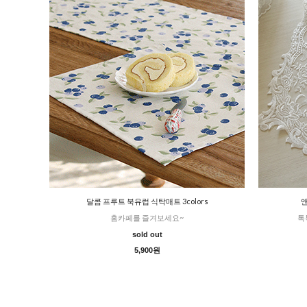
달콤 프루트 북유럽 식탁매트 3colors
앤
홈카페를 즐겨보세요~
톡
sold out
5,900원