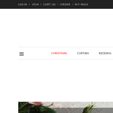
LOGIN
JOIN
CART
(
0
)
ORDER
MY PAGE
CHRISTMAS
CURTAIN
BEDDING