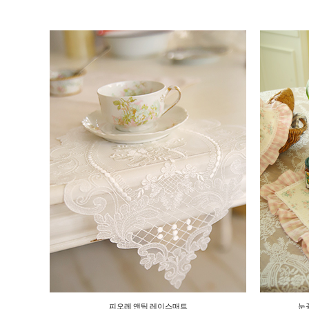
피오레 앤틱 레이스매트
눈