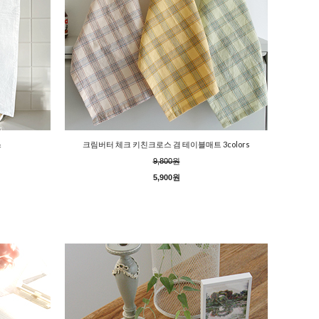
스
크림버터 체크 키친크로스 겸 테이블매트 3colors
9,800원
5,900원