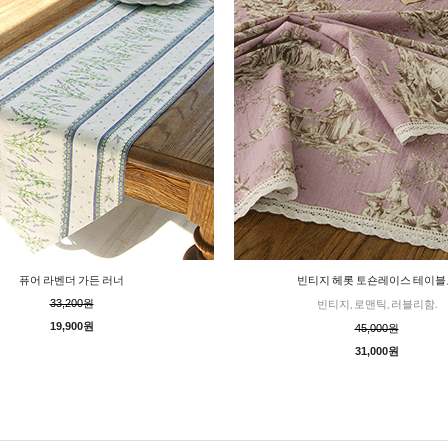
퓨어 라벤더 가든 러너
빈티지 헤롯 토숀레이스 테이블
33,200원
빈티지, 로맨틱, 러블리함.
19,900원
45,000원
31,000원