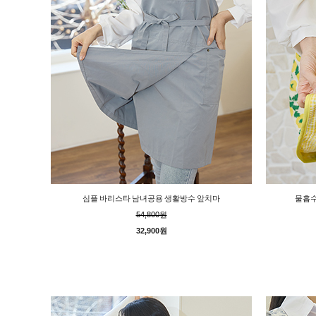
심플 바리스타 남녀공용 생활방수 앞치마
물흡수
54,800원
32,900원