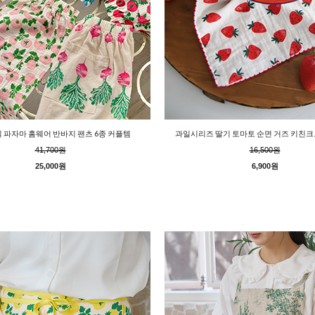
 파자마 홈웨어 반바지 팬츠 6종 커플템
과일시리즈 딸기 토마토 순면 거즈 키친크
41,700원
16,500원
25,000원
6,900원