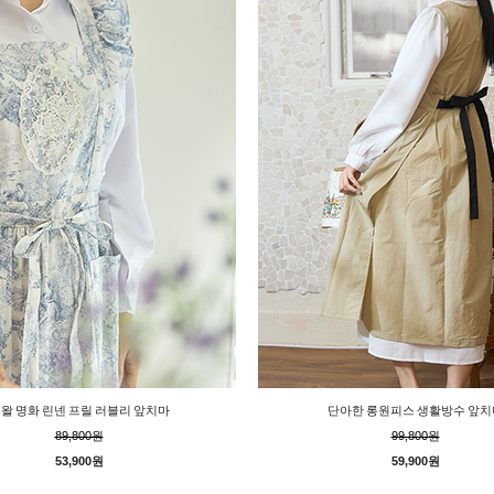
왈 명화 린넨 프릴 러블리 앞치마
단아한 롱원피스 생활방수 앞치
89,800원
99,800원
53,900원
59,900원