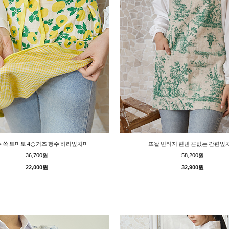
 쏙 토마토 4중거즈 행주 허리앞치마
뜨왈 빈티지 린넨 끈없는 간편앞
36,700원
58,200원
22,000원
32,900원