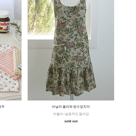
행주
바닐라 플라워 방수앞치마
러블리~실용적인 컬러감
sold out