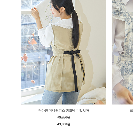
단아한 미니원피스 생활방수 앞치마
뜨
73,200원
43,900원