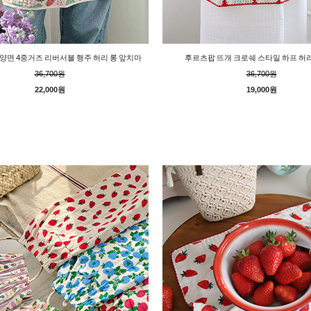
양면 4중거즈 리버서블 행주 허리 롱 앞치마
후르츠팝 뜨개 크로쉐 스타일 하프 허
36,700원
36,700원
22,000원
19,000원