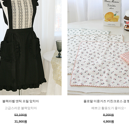
블랙라벨 앤틱 프릴 앞치마
플로랄 이중거즈 키친크로스 겸 
고급스러운 블랙앞치마
예쁘고 활용도가 좋아요~
53,100원
8,200원
31,900원
4,900원