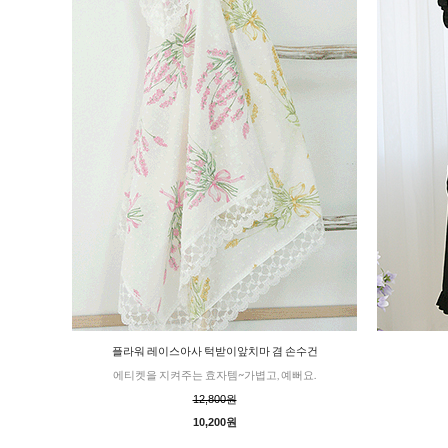
플라워 레이스아사 턱받이앞치마 겸 손수건
에티켓을 지켜주는 효자템~가볍고, 예뻐요.
12,800원
10,200원