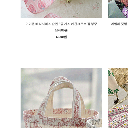
귀여운 베리시리즈 순면 4중 거즈 키친크로스 겸 행주
데일리 텃밭 
16,500원
6,900원