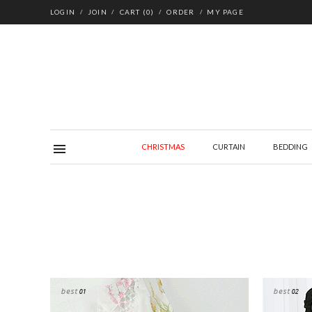
LOGIN
JOIN
CART
(
0
)
ORDER
MY PAGE
CHRISTMAS
CURTAIN
BEDDING