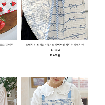
로스 겸 행주
프렌치 리본 양면 4중거즈 리버서블 행주 허리앞치마
36,700원
22,000원