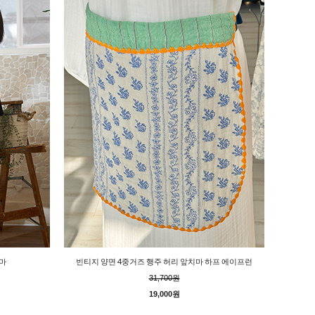
마
빈티지 양면 4중거즈 행주 허리 앞치마 하프 에이프런
31,700원
19,000원