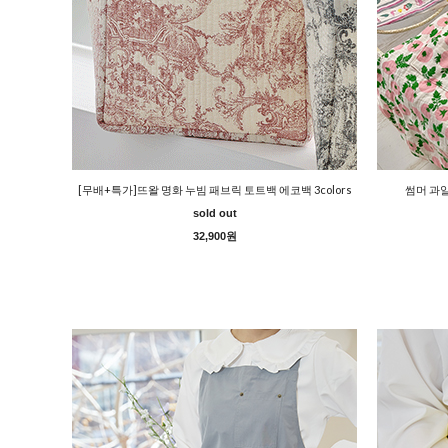
[무배+특가]뜨왈 명화 누빔 패브릭 토트백 에코백 3colors
썸머 과일
sold out
32,900원