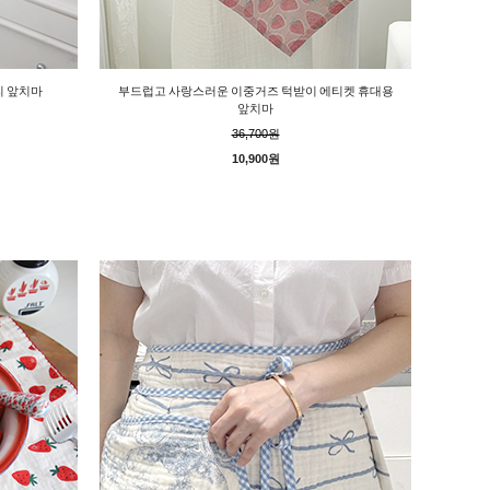
리 앞치마
부드럽고 사랑스러운 이중거즈 턱받이 에티켓 휴대용
앞치마
36,700원
10,900원