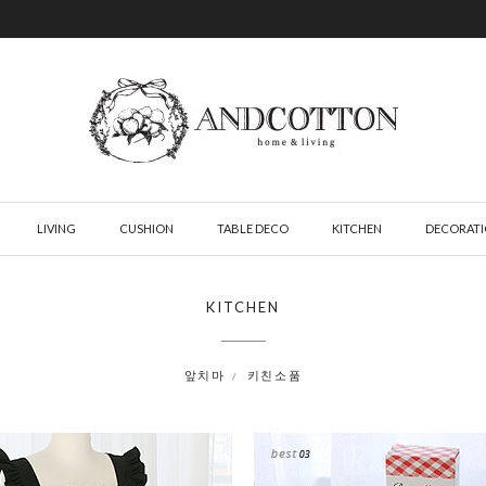
LIVING
CUSHION
TABLE DECO
KITCHEN
DECORAT
KITCHEN
앞치마
키친소품