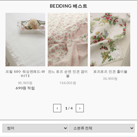
BEDDING 베스트
프릴 60수 워싱면패드-W
잔느 로즈 순면 인견 겹이
로즈로즈 인견 홑이불
HITE
불
36,900원
69,900원
164,000원
690원 적립
1
/
4