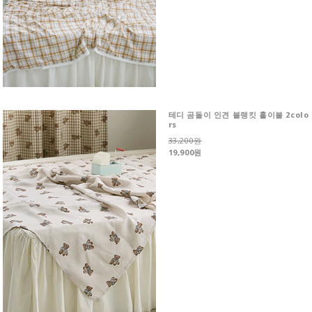
테디 곰돌이 인견 블랭킷 홑이불 2colo
rs
33,200원
19,900원