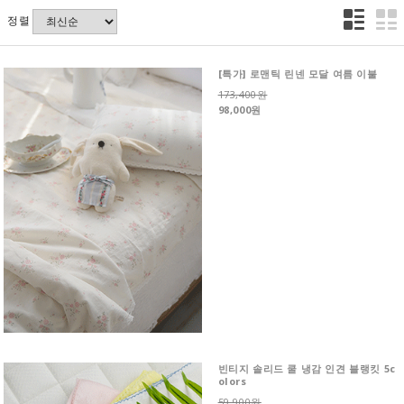
정렬
[특가] 로맨틱 린넨 모달 여름 이불
173,400원
98,000원
빈티지 솔리드 쿨 냉감 인견 블랭킷 5c
olors
59,900원