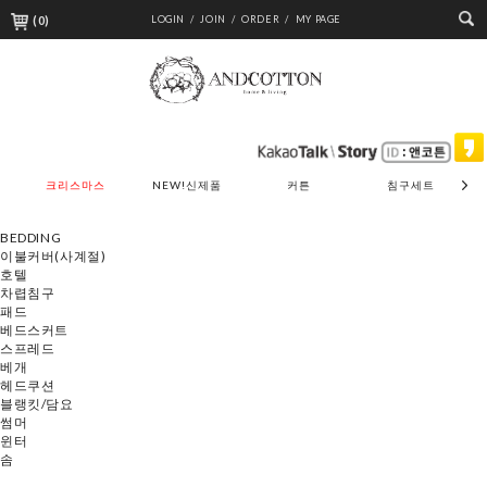
(
0
)
LOGIN /
JOIN /
ORDER /
MY PAGE
크리스마스
NEW!신제품
커튼
침구세트
BEDDING
이불커버(사계절)
호텔
차렵침구
패드
베드스커트
스프레드
베개
헤드쿠션
블랭킷/담요
썸머
윈터
솜