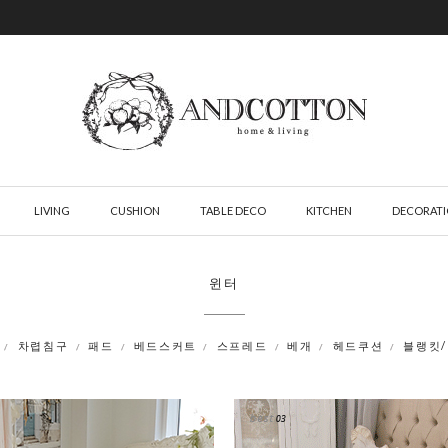
LIVING
CUSHION
TABLE DECO
KITCHEN
DECORAT
윈터
차렵침구
패드
베드스커트
스프레드
베개
헤드쿠션
블랭킷