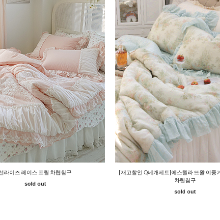
선라이즈 레이스 프릴 차렵침구
[재고할인 Q베개세트]에스텔라 뜨왈 이중
차렵침구
sold out
sold out