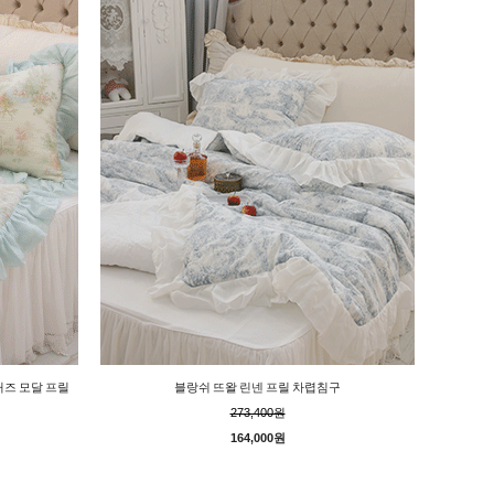
거즈 모달 프릴
블랑쉬 뜨왈 린넨 프릴 차렵침구
273,400원
164,000원