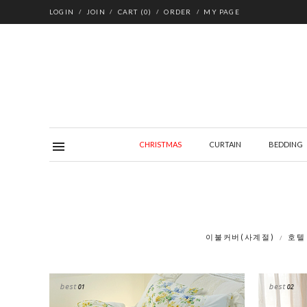
LOGIN
JOIN
CART
(
0
)
ORDER
MY PAGE
CHRISTMAS
CURTAIN
BEDDING
이불커버(사계절)
호텔