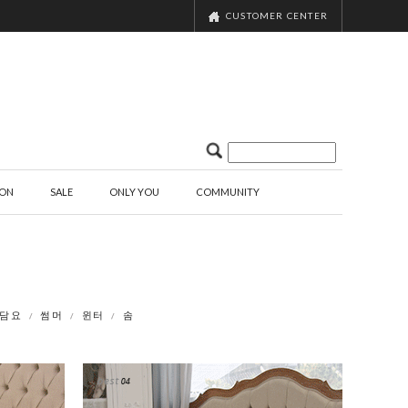
CUSTOMER CENTER
ION
SALE
ONLY YOU
COMMUNITY
/담요
썸머
윈터
솜