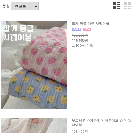
정렬
딸기 몽글 여름 차렵이불
183,900원
110,000원
1,100원 적립
부드러운 슈가파우더 이중거즈 순면 차
렵이불
173,400원