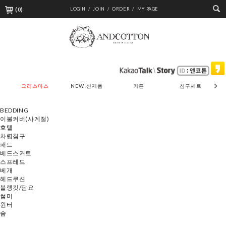
(
0
)
LOGIN /
JOIN /
ORDER /
MY PAGE
크리스마스
NEW!신제품
커튼
침구세트
BEDDING
이불커버(사계절)
호텔
차렵침구
패드
베드스커트
스프레드
베개
헤드쿠션
블랭킷/담요
썸머
윈터
솜