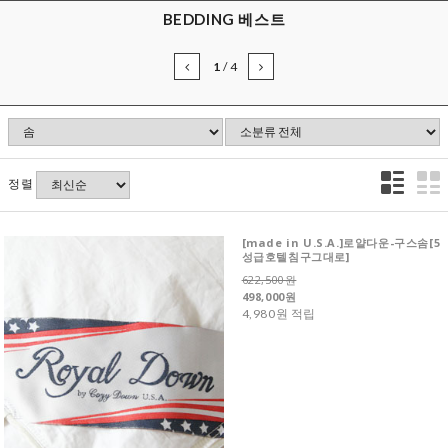
BEDDING 베스트
1
/
4
정렬
[made in U.S.A.]로얄다운-구스솜[5
성급호텔침구그대로]
622,500원
498,000원
4,980원 적립