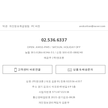
약관
개인정보취급방침
PC 버전
andcotton@naver.com
02.536.6337
OPEN. AM10-PM5 / SAT,SUN, HOLIDAY OFF
농협 301-0286-8346-51 / 신한 100-035-088240
예금주 (주)앤코튼
고객센터 바로연결
상품 & 배송문의
상호 (주)앤코튼 | 대표 김윤우| 전화 02)536-6337
주소 경기 김포시 석모로45번길 69 1층
사업자번호 571-87-02118
통신판매업번호 2021-경기김포-0828
개인정보관리책임자 김윤우